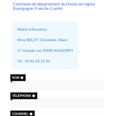
Bibliothèque
Commune du département du Doubs en région
Bourgogne-Franche-Comté
Maison de Santé
Vie local
Mairie d'Avoudrey
Associations
Mme BELOT Christiane, Maire
Commerçes
17 Grande rue 25690 AVOUDREY
Entreprises
Artisans
Tel : 03 81 43 22 83
Plan Accès
NOM
Contactez-nous
TÉLÉPHONE
COURRIEL