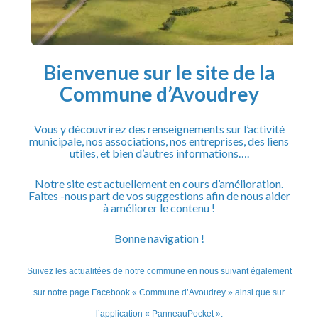
Bibliothèque
Maison de Santé
Vie local
Bienvenue sur le site de la
Commune d’Avoudrey
Associations
Commerçes
Vous y découvrirez des renseignements sur l’activité
Entreprises
municipale, nos associations, nos entreprises, des liens
utiles, et bien d’autres informations….
Artisans
Notre site est actuellement en cours d’amélioration.
Plan Accès
Faites -nous part de vos suggestions afin de nous aider
à améliorer le contenu !
Contactez-nous
Bonne navigation !
Suivez les actualitées de notre commune en nous suivant également
sur notre page
Facebook « Commune d’Avoudrey » ainsi que sur
l’application « PanneauPocket ».